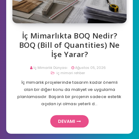
İç Mimarlıkta BOQ Nedir?
BOQ (Bill of Quantities) Ne
İşe Yarar?
İç Mimarlık Dünyası
Ağustos 05, 2026
iç mimari rehber
İç mimarlık projelerinde tasarım kadar önemli
olan bir diğer konu da maliyet ve uygulama
planlamasıdır. Başarılı bir projenin sadece estetik
açıdan iyi olması yeterli d…
DEVAMI