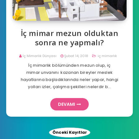
İç mimar mezun olduktan
sonra ne yapmalı?
İç Mimarlık Dünyası
Şubat 14, 2018
iç mimarlık
İç mimarlık bölümünden mezun olup, iç
mimar unvanını kazanan bireyler meslek
hayatlarına başladıklarında neler yapar, hangi
yolları izler, çalışma şekilleri nelerdir b…
DEVAMI
Önceki Kayıtlar