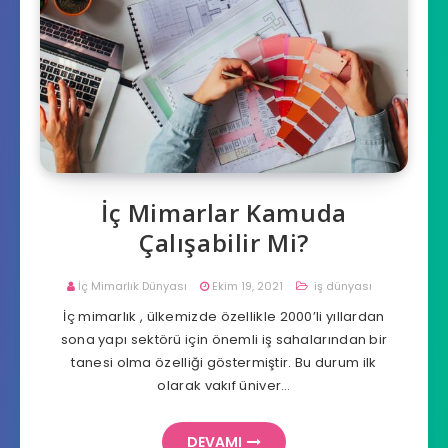
İç Mimarlar Kamuda
Çalışabilir Mi?
İç Mimarlık Dünyası
Ekim 19, 2021
iş dünyası
İç mimarlık , ülkemizde özellikle 2000’li yıllardan
sona yapı sektörü için önemli iş sahalarından bir
tanesi olma özelliği göstermiştir. Bu durum ilk
olarak vakıf üniver…
DEVAMI