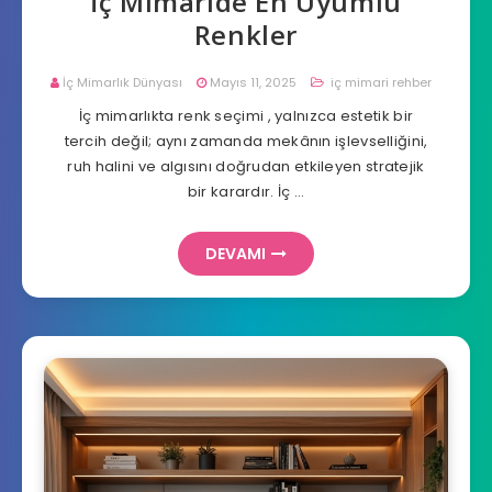
İç Mimaride En Uyumlu
Renkler
İç Mimarlık Dünyası
Mayıs 11, 2025
iç mimari rehber
İç mimarlıkta renk seçimi , yalnızca estetik bir
tercih değil; aynı zamanda mekânın işlevselliğini,
ruh halini ve algısını doğrudan etkileyen stratejik
bir karardır. İç …
DEVAMI