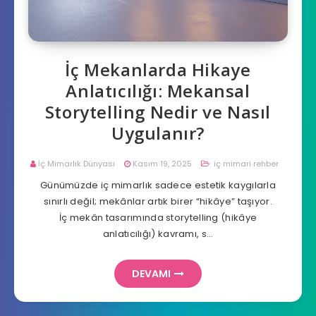
İç Mekanlarda Hikaye
Anlatıcılığı: Mekansal
Storytelling Nedir ve Nasıl
Uygulanır?
İç Mimarlık Dünyası
Kasım 19, 2025
iç mimari rehber
Günümüzde iç mimarlık sadece estetik kaygılarla
sınırlı değil; mekânlar artık birer “hikâye” taşıyor.
İç mekân tasarımında storytelling (hikâye
anlatıcılığı) kavramı, s…
DEVAMI