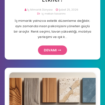
İç Mimarlık Dünyası
Şubat 25, 2026
iç mekan tasarımı
İç mimarlık yalnızca estetik düzenleme değildir;
aynı zamanda insan psikolojisini yöneten güçlü
bir araçtır. Renk seçimi, tavan yüksekliği, mobilya
yerleşimi ve ışık k…
DEVAMI