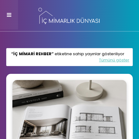
IÇ MIMARI REHBER
etiketine sahip yayınlar gösteriliyor
Tümünü göster