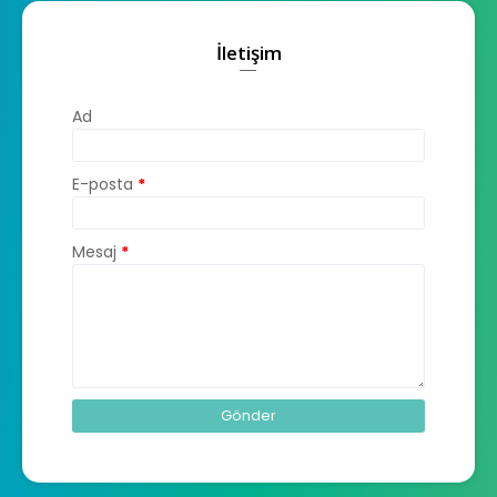
İletişim
Ad
E-posta
*
Mesaj
*