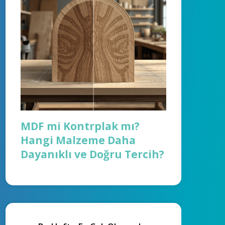
MDF mi Kontrplak mı?
Hangi Malzeme Daha
Dayanıklı ve Doğru Tercih?