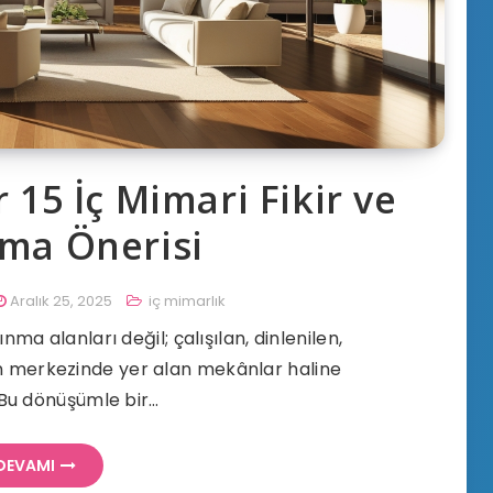
 15 İç Mimari Fikir ve
ma Önerisi
Aralık 25, 2025
iç mimarlık
a alanları değil; çalışılan, dinlenilen,
ın merkezinde yer alan mekânlar haline
 Bu dönüşümle bir…
DEVAMI