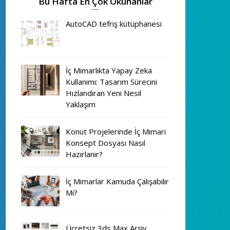
Bu Hafta En Çok Okunanlar
AutoCAD tefriş kütüphanesi
İç Mimarlıkta Yapay Zeka
Kullanımı: Tasarım Sürecini
Hızlandıran Yeni Nesil
Yaklaşım
Konut Projelerinde İç Mimari
Konsept Dosyası Nasıl
Hazırlanır?
İç Mimarlar Kamuda Çalışabilir
Mi?
Ücretsiz 3ds Max Arşiv