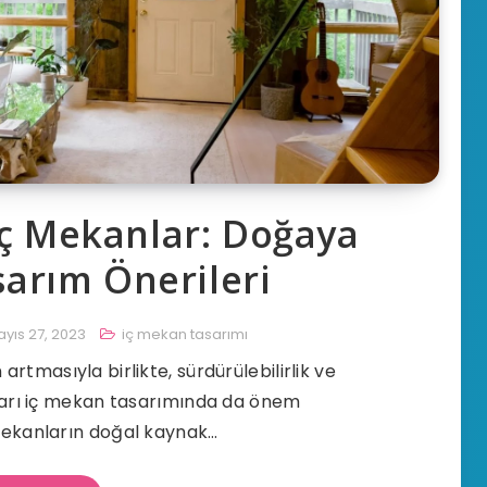
İç Mekanlar: Doğaya
sarım Önerileri
yıs 27, 2023
iç mekan tasarımı
tmasıyla birlikte, sürdürülebilirlik ve
ları iç mekan tasarımında da önem
mekanların doğal kaynak…