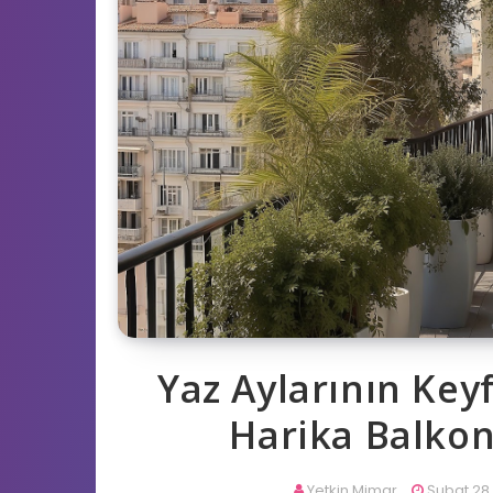
Yaz Aylarının Keyf
Harika Balkon
Yetkin Mimar
Şubat 28