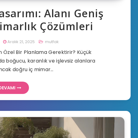
sarımı: Alanı Geniş
imarlık Çözümleri
Aralık 21, 2025
mutfak
 Özel Bir Planlama Gerektirir? Küçük
a boğucu, karanlık ve işlevsiz alanlara
Ancak doğru iç mimar…
DEVAMI