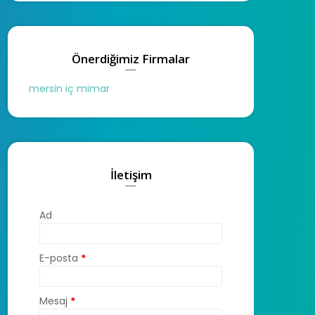
Önerdiğimiz Firmalar
mersin iç mimar
İletişim
Ad
E-posta
*
Mesaj
*