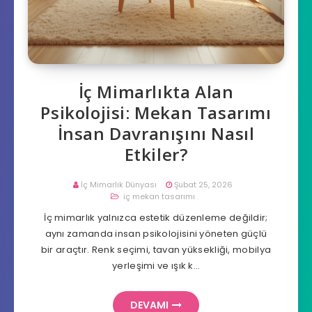
İç Mimarlıkta Alan
Psikolojisi: Mekan Tasarımı
İnsan Davranışını Nasıl
Etkiler?
İç Mimarlık Dünyası
Şubat 25, 2026
iç mekan tasarımı
İç mimarlık yalnızca estetik düzenleme değildir;
aynı zamanda insan psikolojisini yöneten güçlü
bir araçtır. Renk seçimi, tavan yüksekliği, mobilya
yerleşimi ve ışık k…
DEVAMI