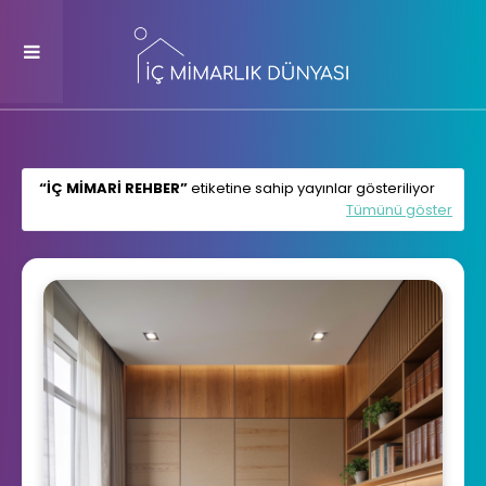
IÇ MIMARI REHBER
etiketine sahip yayınlar gösteriliyor
Tümünü göster