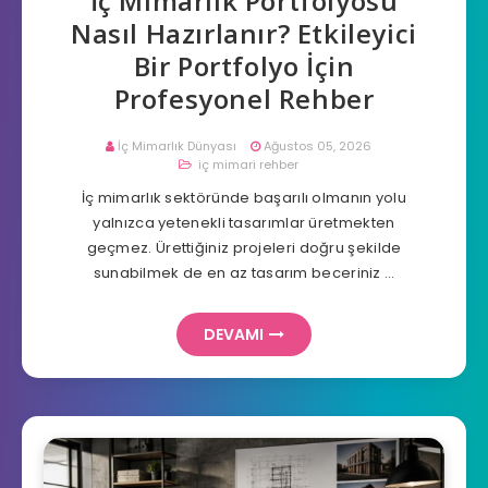
İç Mimarlık Portfolyosu
Nasıl Hazırlanır? Etkileyici
Bir Portfolyo İçin
Profesyonel Rehber
İç Mimarlık Dünyası
Ağustos 05, 2026
iç mimari rehber
İç mimarlık sektöründe başarılı olmanın yolu
yalnızca yetenekli tasarımlar üretmekten
geçmez. Ürettiğiniz projeleri doğru şekilde
sunabilmek de en az tasarım beceriniz …
DEVAMI