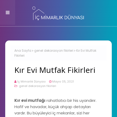
Ana Sayfa
genel dekorasyon fikirleri
Kır Evi Mutfak
Fikirleri
Kır Evi Mutfak Fikirleri
İç Mimarlık Dünyası
Mayıs 05, 2021
genel dekorasyon fikirleri
Kır evi mutfağı
rahatlatıcı bir his uyandırır.
Hafif ve havadar, küçük ahşap detayları
vardır. Bu büyüleyici iç mekanlar, sizi her