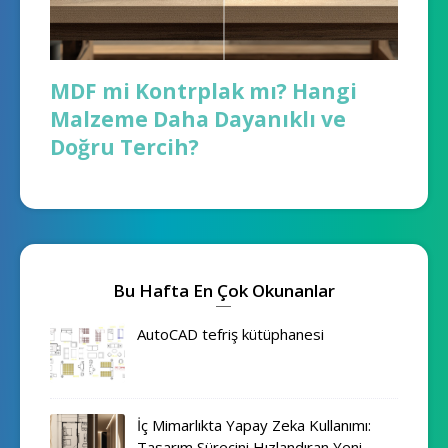
MDF mi Kontrplak mı? Hangi
Malzeme Daha Dayanıklı ve
Doğru Tercih?
Bu Hafta En Çok Okunanlar
AutoCAD tefriş kütüphanesi
İç Mimarlıkta Yapay Zeka Kullanımı:
Tasarım Sürecini Hızlandıran Yeni