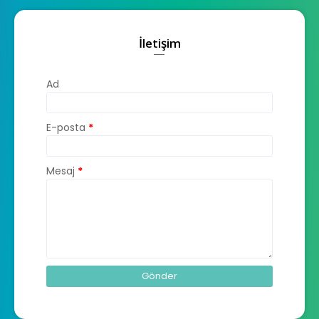
İletişim
Ad
E-posta
*
Mesaj
*