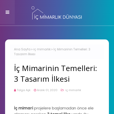
Ana Sayfa
iç mimarlık
İç Mimarinin Temelleri: 3
Tasarım İlkesi
İç Mimarinin Temelleri:
3 Tasarım İlkesi
Tolga Aşk
Aralık 01, 2020
iç mimarlık
İç mimari
projelere başlamadan önce ele