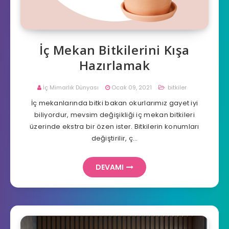
İç Mekan Bitkilerini Kışa
Hazırlamak
İç Mimarlık Dünyası
Ocak 09, 2021
bitkiler
İç mekanlarında bitki bakan okurlarımız gayet iyi
biliyordur, mevsim değişikliği iç mekan bitkileri
üzerinde ekstra bir özen ister. Bitkilerin konumları
değiştirilir, ç…
DEVAMI