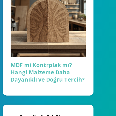
MDF mi Kontrplak mı?
Hangi Malzeme Daha
Dayanıklı ve Doğru Tercih?