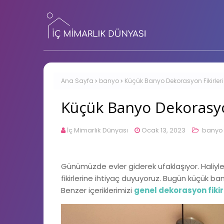
Ana Sayfa
banyo
Küçük Banyo Dekorasyon Fikirleri
Küçük Banyo Dekorasyon
İç Mimarlık Dünyası
Ocak 13, 2023
banyo
Günümüzde evler giderek ufaklaşıyor. Haliyl
fikirlerine ihtiyaç duyuyoruz. Bugün küçük ban
Benzer içeriklerimizi
genel dekorasyon fikir