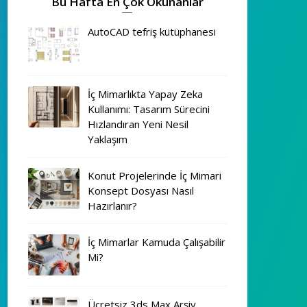
Bu Hafta En Çok Okunanlar
AutoCAD tefriş kütüphanesi
İç Mimarlıkta Yapay Zeka
Kullanımı: Tasarım Sürecini
Hızlandıran Yeni Nesil
Yaklaşım
Konut Projelerinde İç Mimari
Konsept Dosyası Nasıl
Hazırlanır?
İç Mimarlar Kamuda Çalışabilir
Mi?
Ücretsiz 3ds Max Arşiv