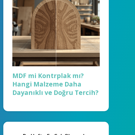
MDF mi Kontrplak mı?
Hangi Malzeme Daha
Dayanıklı ve Doğru Tercih?