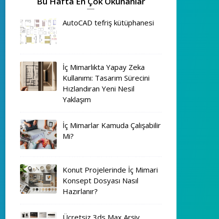
Bu Hafta En Çok Okunanlar
AutoCAD tefriş kütüphanesi
İç Mimarlıkta Yapay Zeka
Kullanımı: Tasarım Sürecini
Hızlandıran Yeni Nesil
Yaklaşım
İç Mimarlar Kamuda Çalışabilir
Mi?
Konut Projelerinde İç Mimari
Konsept Dosyası Nasıl
Hazırlanır?
Ücretsiz 3ds Max Arşiv