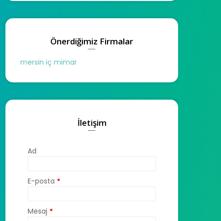
Önerdiğimiz Firmalar
mersin iç mimar
İletişim
Ad
E-posta
*
Mesaj
*