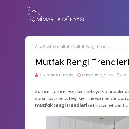
Ana Sayfa
mutfak
Mutfak Rengi Trendleri
Mutfak Rengi Trendler
İç Mimarlık Dünyası
Temmuz 21, 2020
mut
Zaman zaman yeni bir mobilya ve öncekinden 
sarsmak isteriz. Değişen mevsimler de bunlar
mutfak rengi trendleri
adına bir rehber hazı